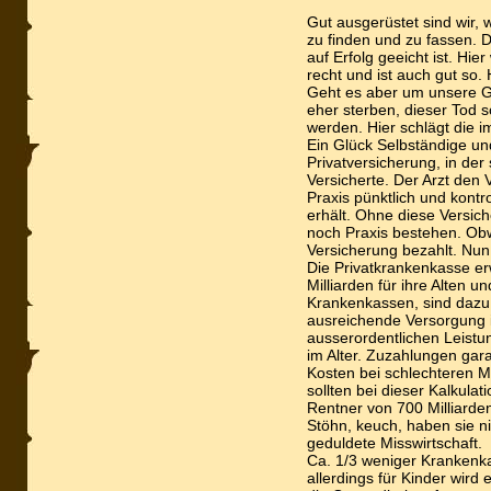
Gut ausgerüstet sind wir,
zu finden und zu fassen. D
auf Erfolg geeicht ist. Hie
recht und ist auch gut so. 
Geht es aber um unsere G
eher sterben, dieser Tod 
werden. Hier schlägt die i
Ein Glück Selbständige u
Privatversicherung, in der 
Versicherte. Der Arzt den 
Praxis pünktlich und kontro
erhält. Ohne diese Versi
noch Praxis bestehen. Obw
Versicherung bezahlt. Nu
Die Privatkrankenkasse er
Milliarden für ihre Alten u
Krankenkassen, sind dazu 
ausreichende Versorgung ih
ausserordentlichen Leistun
im Alter. Zuzahlungen gar
Kosten bei schlechteren 
sollten bei dieser Kalkulat
Rentner von 700 Milliarde
Stöhn, keuch, haben sie nic
geduldete Misswirtschaft.
Ca. 1/3 weniger Krankenka
allerdings für Kinder wird