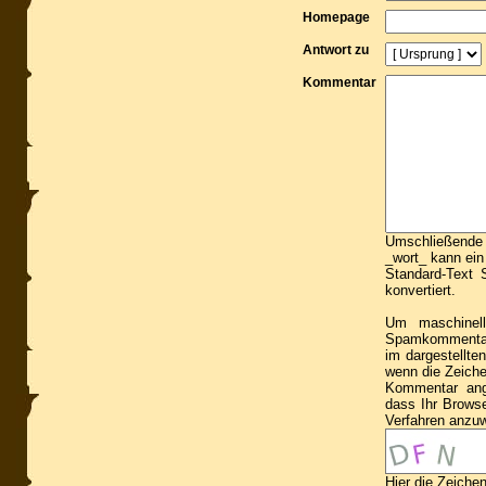
Homepage
Antwort zu
Kommentar
Umschließende S
_wort_ kann ein
Standard-Text S
konvertiert.
Um maschinell
Spamkommentare
im dargestellte
wenn die Zeiche
Kommentar ang
dass Ihr Brows
Verfahren anzu
Hier die Zeiche