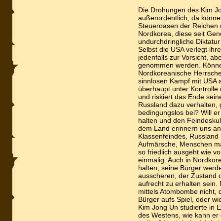
Die Drohungen des Kim J
außerordentlich, da könne
Steueroasen der Reichen 
Nordkorea, diese seit Gen
undurchdringliche Diktatur
Selbst die USA verlegt ihr
jedenfalls zur Vorsicht, a
genommen werden. Können 
Nordkoreanische Herrscher 
sinnlosen Kampf mit USA a
überhaupt unter Kontrolle 
und riskiert das Ende sein
Russland dazu verhalten, g
bedingungslos bei? Will er
halten und den Feindeskul
dem Land erinnern uns an
Klassenfeindes, Russland
Aufmärsche, Menschen mar
so friedlich ausgeht wie v
einmalig. Auch in Nordkore
halten, seine Bürger wer
ausscheren, der Zustand d
aufrecht zu erhalten sein.
mittels Atombombe nicht, 
Bürger aufs Spiel, oder w
Kim Jong Un studierte in E
des Westens, wie kann er 