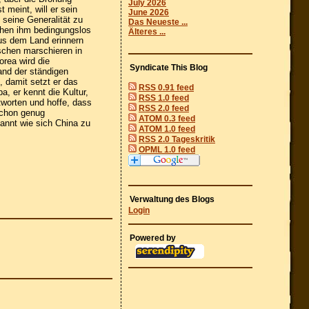
July 2026
meint, will er sein
June 2026
 seine Generalität zu
Das Neueste ...
tehen ihm bedingungslos
Älteres ...
aus dem Land erinnern
chen marschieren in
orea wird die
Syndicate This Blog
and der ständigen
, damit setzt er das
RSS 0.91 feed
, er kennt die Kultur,
RSS 1.0 feed
tworten und hoffe, dass
RSS 2.0 feed
schon genug
ATOM 0.3 feed
annt wie sich China zu
ATOM 1.0 feed
RSS 2.0 Tageskritik
OPML 1.0 feed
Verwaltung des Blogs
Login
Powered by