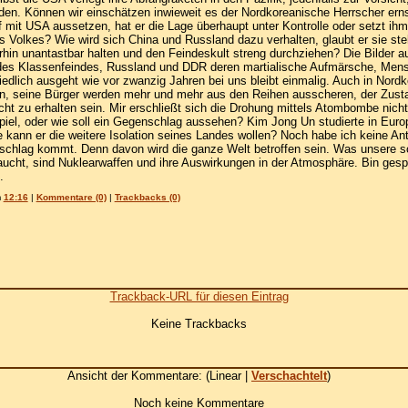
. Können wir einschätzen inwieweit es der Nordkoreanische Herrscher ernst 
 mit USA aussetzen, hat er die Lage überhaupt unter Kontrolle oder setzt ihm
es Volkes? Wie wird sich China und Russland dazu verhalten, glaubt er sie s
erhin unantastbar halten und den Feindeskult streng durchziehen? Die Bilder 
des Klassenfeindes, Russland und DDR deren martialische Aufmärsche, Mens
iedlich ausgeht wie vor zwanzig Jahren bei uns bleibt einmalig. Auch in Nordk
en, seine Bürger werden mehr und mehr aus den Reihen ausscheren, der Zust
cht zu erhalten sein. Mir erschließt sich die Drohung mittels Atombombe nicht
iel, oder wie soll ein Gegenschlag aussehen? Kim Jong Un studierte in Europa
 kann er die weitere Isolation seines Landes wollen? Noch habe ich keine An
rschlag kommt. Denn davon wird die ganze Welt betroffen sein. Was unsere 
ucht, sind Nuklearwaffen und ihre Auswirkungen in der Atmosphäre. Bin gesp
.
m
12:16
|
Kommentare (0)
|
Trackbacks (0)
Trackback-URL für diesen Eintrag
Keine Trackbacks
Ansicht der Kommentare: (Linear |
Verschachtelt
)
Noch keine Kommentare