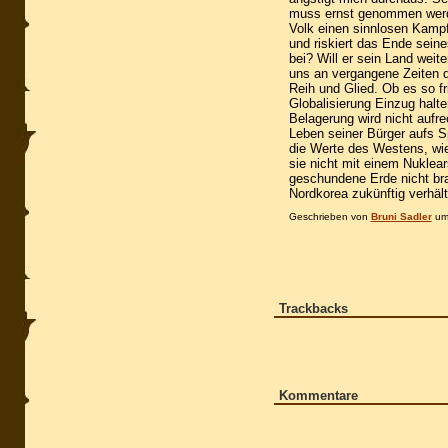
muss ernst genommen werden
Volk einen sinnlosen Kampf
und riskiert das Ende sein
bei? Will er sein Land weit
uns an vergangene Zeiten 
Reih und Glied. Ob es so fr
Globalisierung Einzug halt
Belagerung wird nicht aufre
Leben seiner Bürger aufs Sp
die Werte des Westens, wie
sie nicht mit einem Nuklea
geschundene Erde nicht bra
Nordkorea zukünftig verhält
Geschrieben von
Bruni Sadler
u
Trackbacks
Kommentare