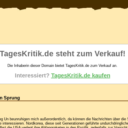
TagesKritik.de steht zum Verkauf!
Die Inhaberin dieser Domain bietet TagesKritik.de zum Verkauf an.
Interessiert?
TagesKritik.de kaufen
en Sprung
g Un beunruhigen mich außerordentlich, da können die Nachrichten über die 
interessieren. Nordkorea, diese seit Generationen geführte undurchdringlich
bst die USA verlegt ihre Abfangraketen in den Pazifik, jedenfalls zur Vorsicht