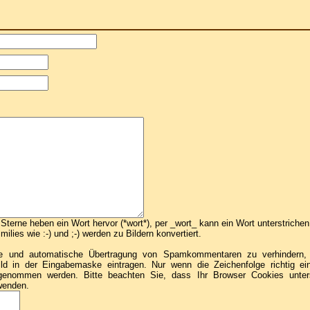
terne heben ein Wort hervor (*wort*), per _wort_ kann ein Wort unterstriche
ilies wie :-) und ;-) werden zu Bildern konvertiert.
e und automatische Übertragung von Spamkommentaren zu verhindern, b
Bild in der Eingabemaske eintragen. Nur wenn die Zeichenfolge richtig e
enommen werden. Bitte beachten Sie, dass Ihr Browser Cookies unte
wenden.