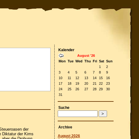
Kalender
August '26
Mon
Tue
Wed
Thu
Fri
Sat
Sun
1
2
3
4
5
6
7
8
9
10
11
12
13
14
15
16
17
18
19
20
21
22
23
24
25
26
27
28
29
30
31
Suche
Archive
Steueroasen der
e Diktatur der Kims
August 2026
, aber die Drohung