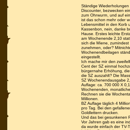
Ständige Wiederholungen 
Discounter, bezwecken eine
zum Ohrwurm, und auf ein
ist das schon mehr oder we
Lebensmittel in den Korb u
Kassenbon, nein, danke br
Hause. Erstes leichte Ersta
am Wochenende 2,10 statt 
sich die Miene, zumindest 
zunehmen, oder? Mitnichten!
Wochenendbeilagen ständi
eingestellt.
Ich mache mir den zweifel
Cent der SZ einmal hochzu
bürgernahe Erhöhung, die 
die SZ auszahlt? Die Mas
SZ Wochenendausgabe 2,
Auflage: ca. 700 000 X 0,
Wochenenden, monatliche
Rechnen sie die Wochenta
Millionen.
BZ Auflage täglich 4 Mill
pro Tag. Bei den gefallene
Goldlettern drucken.
Und das bei gesunkenen R
Vor Jahren gab es eine in
da wurde einfach der TV-Te