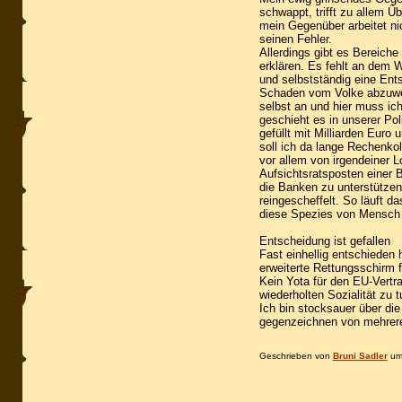
schwappt, trifft zu allem Ü
mein Gegenüber arbeitet ni
seinen Fehler.
Allerdings gibt es Bereiche
erklären. Es fehlt an dem 
und selbstständig eine Ents
Schaden vom Volke abzuwend
selbst an und hier muss ic
geschieht es in unserer Pol
gefüllt mit Milliarden Euro
soll ich da lange Rechenko
vor allem von irgendeiner 
Aufsichtsratsposten einer 
die Banken zu unterstützen,
reingescheffelt. So läuft d
diese Spezies von Mensch z
Entscheidung ist gefallen
Fast einhellig entschieden
erweiterte Rettungsschirm 
Kein Yota für den EU-Vertra
wiederholten Sozialität zu 
Ich bin stocksauer über die
gegenzeichnen von mehreren
Geschrieben von
Bruni Sadler
u