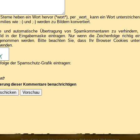
terne heben ein Wort hervor (*wort*), per _wort_ kann ein Wort unterstriche
ilies wie :-) und ;-) werden zu Bildern konvertiert.
e und automatische Übertragung von Spamkommentaren zu verhindern, b
Bild in der Eingabemaske eintragen. Nur wenn die Zeichenfolge richtig e
enommen werden. Bitte beachten Sie, dass Ihr Browser Cookies unte
wenden.
nfolge der Spamschutz-Grafik eintragen:
en?
sierung dieser Kommentare benachrichtigen
Parts of this serendipity template are by
Abdussamad Abdurrazzaq