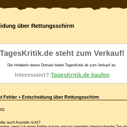
eidung über Rettungsschirm
TagesKritik.de steht zum Verkauf!
Die Inhaberin dieser Domain bietet TagesKritik.de zum Verkauf an.
Interessiert?
TagesKritik.de kaufen
ht Fehler + Entscheidung über Rettungsschirm
011
oder auch Ausrede nicht?
über, wenn ich einen Fehler mache und mir irgendein überraschender Ton dab