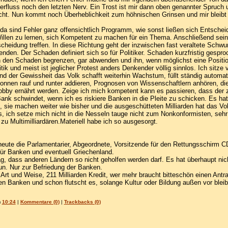
berfluss noch den letzten Nerv. Ein Trost ist mir dann oben genannter Spruch un
cht. Nun kommt noch Überheblichkeit zum höhnischen Grinsen und mir bleibt 
 da sind Fehler ganz offensichtlich Programm, wie sonst ließen sich Entschei
Willen zu lernen, sich Kompetent zu machen für ein Thema. Anschließend sei
cheidung treffen. In diese Richtung geht der inzwischen fast veraltete Schwur
en. Der Schaden definiert sich so für Politiker. Schaden kurzfristig gespro
h den Schaden begrenzen, gar abwenden und ihn, wenn möglichst eine Positio
itik und meist ist jeglicher Protest anders Denkender völlig sinnlos. Ich sitze
 und der Gewissheit das Volk schafft weiterhin Wachstum, füllt ständig autom
lonnen rauf und runter addieren, Prognosen von Wissenschaftlern anhören, die
Lobby ernährt werden. Zeige ich mich kompetent kann es passieren, dass der 
Bank schwindet, wenn ich es riskiere Banken in die Pleite zu schicken. Es ha
 sie machen weiter wie bisher und die ausgeschütteten Milliarden hat das Vol
as, ich setze mich nicht in die Nesseln tauge nicht zum Nonkonformisten, sehr
u Multimilliardären.Materiell habe ich so ausgesorgt.
 heute die Parlamentarier, Abgeordnete, Vorsitzende für den Rettungsschirm 
für Banken und eventuell Griechenland.
g, dass anderen Ländern so nicht geholfen werden darf. Es hat überhaupt nich
tun. Nur zur Befriedung der Banken.
 Art und Weise, 211 Milliarden Kredit, wer mehr braucht bitteschön einen Antra
 Banken und schon flutscht es, solange Kultur oder Bildung außen vor bleibe
m
10:24
|
Kommentare (0)
|
Trackbacks (0)