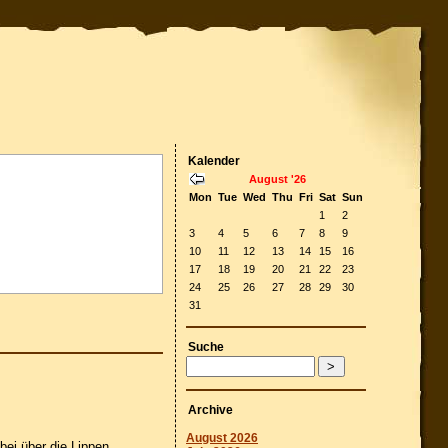
Kalender
August '26
Mon
Tue
Wed
Thu
Fri
Sat
Sun
1
2
3
4
5
6
7
8
9
10
11
12
13
14
15
16
17
18
19
20
21
22
23
24
25
26
27
28
29
30
31
Suche
Archive
August 2026
ei über die Lippen