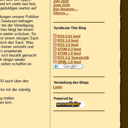
July 2026
d ich stelle laut fest,
June 2026
geduldiges warten auf
Das Neueste ...
Älteres ...
dungen unserer Politiker
n Gewissen befragen
 bei der Vereidigung,
Syndicate This Blog
chen fängt bei einem
n weiter schicken. So
RSS 0.91 feed
 vor einem riesigen Sack
RSS 1.0 feed
atisch den Sack. Was
RSS 2.0 feed
 keiner versteht und
ATOM 0.3 feed
zu erwartende
ATOM 1.0 feed
t sich bezahlt gemacht
RSS 2.0 Tageskritik
k längst wieder
OPML 1.0 feed
 selten schaffen es
CDU auch über den
Verwaltung des Blogs
Login
ts mit der ständig
g stellen
Powered by
n brrrr.