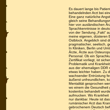
Es dauert lange bis Patie
behandelnden Arzt bei ein
Eine ganz natürliche Angst
gleich seine Behandlungsm
hier von ausländischen Är
Sprachkenntnisse in deuts
von der Sendung „Fakt“ auf
meine eigenen, düsteren 
Ostblock. Angeblich sind di
pragmatischer, seelisch, g
In Kliniken, Berlin und Um
Ärzte, Ärzte aus Osteuropa
Personal. Ob ein Sprachkur
Zertifikat vorliegt, ist sic
Problematik und Krankheit 
aus der ehemaligen DDR m
etwas leichter haben. Zu d
wachsender Entrüstung fes
äußerst unfreundlichen, 
Mentalität gesprochen werd
wo einem die Gesundheit g
kostenlos behandelt wurde
aufmucken. Wo Krankheit 
nur dankbar. Heute ist das
rumänischer Arzt das Kran
gebrochenem Deutsch befie