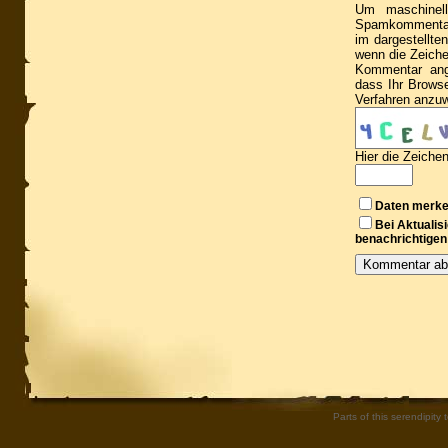
Um maschinell
Spamkommentare
im dargestellte
wenn die Zeiche
Kommentar ang
dass Ihr Brows
Verfahren anzu
Hier die Zeiche
Daten merk
Bei Aktuali
benachrichtigen
Parts of this serendipity