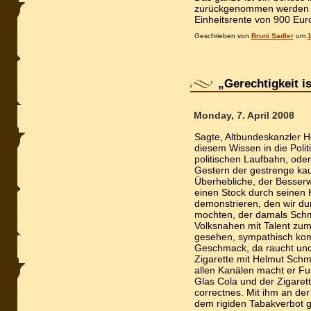
zurückgenommen werden z
Einheitsrente von 900 Eur
Geschrieben von
Bruni Sadler
um
1
„Gerechtigkeit is
Monday, 7. April 2008
Sagte, Altbundeskanzler 
diesem Wissen in die Politi
politischen Laufbahn, ode
Gestern der gestrenge ka
Überhebliche, der Besserw
einen Stock durch seinen K
demonstrieren, den wir dur
mochten, der damals Schm
Volksnahen mit Talent zum
gesehen, sympathisch kom
Geschmack, da raucht und p
Zigarette mit Helmut Schmi
allen Kanälen macht er Fu
Glas Cola und der Zigarette
correctnes. Mit ihm an der 
dem rigiden Tabakverbot 