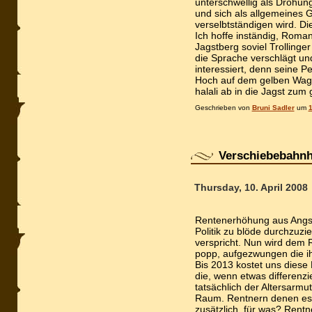
unterschwellig als Drohun
und sich als allgemeines G
verselbtständigen wird. Di
Ich hoffe inständig, Rom
Jagstberg soviel Trollinge
die Sprache verschlägt un
interessiert, denn seine Pe
Hoch auf dem gelben Wag
halali ab in die Jagst zum
Geschrieben von
Bruni Sadler
um
1
Verschiebebahnh
Thursday, 10. April 2008
Rentenerhöhung aus Angst 
Politik zu blöde durchzuz
verspricht. Nun wird dem 
popp, aufgezwungen die ih
Bis 2013 kostet uns diese 
die, wenn etwas differenz
tatsächlich der Altersarmut
Raum. Rentnern denen es 
zusätzlich, für was? Rent