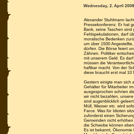
Wednesday, 2. April 200
Alexander Stuhlmann lacht
Pressekonferenz. Er hat gu
Bank, seine Taschen sind g
Fehlspekulationen, darf ü
moralische Bedenken zurüc
um über 1500 Angestellte,
dürfen. Die Börse feiert u
Zähnen. Politiker entsche
mit unserem Geld. Es darf 
müssen die Verantwortliche
haftbar macht. Von der Sc
diese braucht erst mal 10 
Gestern einigte man sich 
Gehälter für Mitarbeiter i
ausgesprochen schrien di
wir nicht bezahlen, unsere
sind augenblicklich geleer
Müll, Wasser etc. wird so
Farce. Was für Idioten sitz
zuforderst einen Sicherun
Gemeinden nicht erhöhen 
die Schwobe können eben 
Es ist bekannt, Ökonomie h