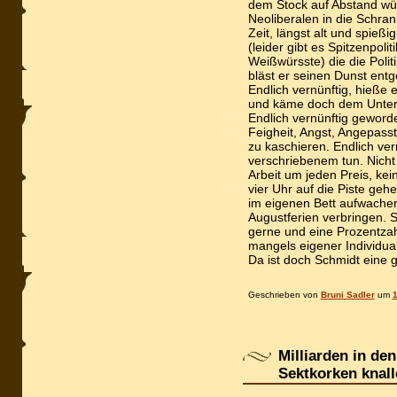
dem Stock auf Abstand wü
Neoliberalen in die Schra
Zeit, längst alt und spieß
(leider gibt es Spitzenpoli
Weißwürsste) die die Polit
bläst er seinen Dunst entg
Endlich vernünftig, hieße 
und käme doch dem Unterg
Endlich vernünftig geworde
Feigheit, Angst, Angepass
zu kaschieren. Endlich ver
verschriebenem tun. Nicht
Arbeit um jeden Preis, kei
vier Uhr auf die Piste gehe
im eigenen Bett aufwache
Augustferien verbringen. S
gerne und eine Prozentzah
mangels eigener Individuali
Da ist doch Schmidt eine 
Geschrieben von
Bruni Sadler
um
1
Milliarden in de
Sektkorken knal