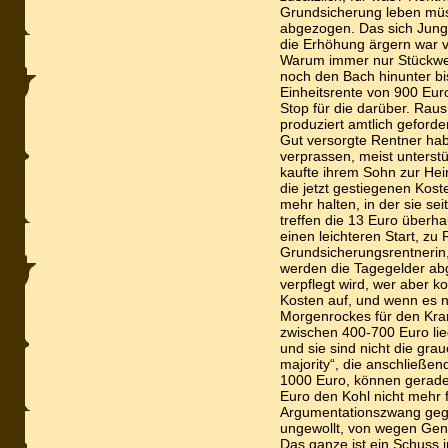
Grundsicherung leben müs
abgezogen. Das sich Jung
die Erhöhung ärgern war 
Warum immer nur Stückwerk
noch den Bach hinunter bi
Einheitsrente von 900 Euro 
Stop für die darüber. Rau
produziert amtlich geforder
Gut versorgte Rentner hab
verprassen, meist unterstü
kaufte ihrem Sohn zur He
die jetzt gestiegenen Kos
mehr halten, in der sie se
treffen die 13 Euro überha
einen leichteren Start, zu 
Grundsicherungsrentnerin,
werden die Tagegelder abg
verpflegt wird, wer aber k
Kosten auf, und wenn es n
Morgenrockes für den Kran
zwischen 400-700 Euro lie
und sie sind nicht die gra
majority“, die anschließ
1000 Euro, können gerad
Euro den Kohl nicht mehr 
Argumentationszwang geg
ungewollt, von wegen Gene
Das ganze ist ein Schuss 