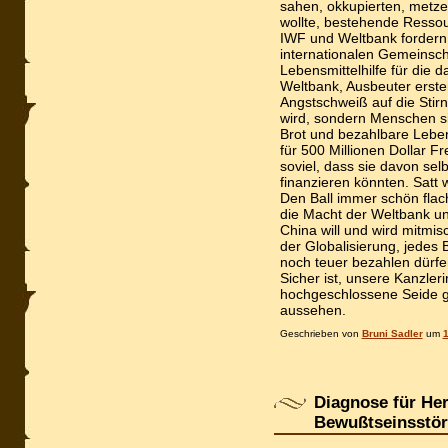
sahen, okkupierten, metze
wollte, bestehende Resso
IWF und Weltbank fordern
internationalen Gemeinsch
Lebensmittelhilfe für die
Weltbank, Ausbeuter ersten
Angstschweiß auf die Stirn
wird, sondern Menschen s
Brot und bezahlbare Leben
für 500 Millionen Dollar F
soviel, dass sie davon sel
finanzieren könnten. Satt 
Den Ball immer schön flac
die Macht der Weltbank u
China will und wird mitmi
der Globalisierung, jedes 
noch teuer bezahlen dürf
Sicher ist, unsere Kanzleri
hochgeschlossene Seide gek
aussehen.
Geschrieben von
Bruni Sadler
um
1
Diagnose für He
Bewußtseinsstö