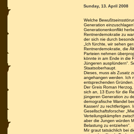
Sunday, 13. April 2008
Welche Bewußtseinsstörun
Generation einzuschlagen?
Generationenkonflikt herb
Rentnerdemokratie zu warne
der sich nie durch besonde
„Ich fürchte, wir sehen ge
Rentnerdemokratie, die Äl
Parteien nehmen überpropo
könnte in am Ende in die R
Jüngeren ausplündern“. So
Staatsoberhaupt.
Dieses, muss als Zusatz z
angehangen werden. Ich na
entsprechenden Gründen.
Der Greis Roman Herzog, 
sich an, 13 Euro für die R
jüngeren Generation zu dek
demografische Wandel ben
Kassen! zu rechtfertigen. 
Gesellschaftsforscher „Mieg
Verteilungskämpfen zwisc
aber die Jungen würden Mi
Belastung zu entziehen“.
Mir graut tatsächlich bei 