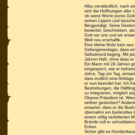
Allzu verständlich, nach e
sich die Hoffnungen aller
ob seine Worte pures Gold
seinen Lippen und lauschen
Bergpredigt. Seine Gesten,
bewertet, beschrieben, al
Gott vor uns und wir erwar
Welt neu erschaffe.
Eine kleine Notiz kam au
Gefangenenlager, dass ein 
Selbstmord beging. Mit jet
Jahren Haft, ohne dass er
Ein Mann mit 24 Jahren g
eingesperrt, wie er behand
Jahre, Tag um Tag, einsam
dass endlich eine Anklage 
er nun beendet hat. Ich fra
Bestrebungen, die Häftling
zu integrieren, möglich sog
Obama Präsident ist. Wiev
seither gestorben? Andere
erwartet, dass er die Bu
übernahm ein bankrottes L
einem völlig verlotterten M
Brände soll er schnellsten
Ecken.
Sicher gibt es Hunderttaus