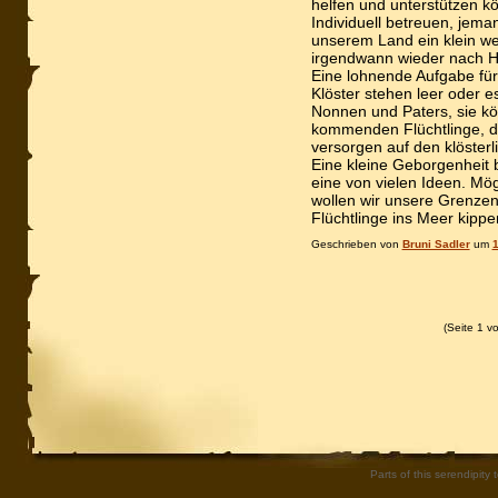
helfen und unterstützen k
Individuell betreuen, jemand
unserem Land ein klein 
irgendwann wieder nach H
Eine lohnende Aufgabe für
Klöster stehen leer oder e
Nonnen und Paters, sie kö
kommenden Flüchtlinge, di
versorgen auf den klöster
Eine kleine Geborgenheit bi
eine von vielen Ideen. Mög
wollen wir unsere Grenzen 
Flüchtlinge ins Meer kipp
Geschrieben von
Bruni Sadler
um
1
(Seite 1 v
Parts of this serendipity